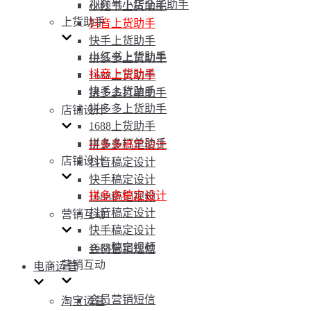
视频号小店全能助手
小红书上货助手
上货助手
抖音上货助手
快手上货助手
小红书上货助手
拼多多上货助手
抖音上货助手
1688上货助手
快手上货助手
拼多多打单助手
拼多多上货助手
店铺设计
1688上货助手
拼多多打单助手
拼多多稿定设计
店铺设计
抖音稿定设计
快手稿定设计
拼多多稿定设计
1688稿定视频
抖音稿定设计
营销互动
快手稿定设计
1688稿定视频
会员营销短信
营销互动
电商运营
会员营销短信
淘宝运营