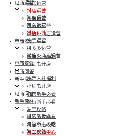
电商运营
京东运营
抖店运营
淘宝运营
快手运营
京东运营
拼多多运营
抖店运营
微信小商店运营
快手运营
电商资讯
拼多多运营
微信小商店运营
快手入驻福利
电商资讯
小红书开店
电商问答
快手入驻福利
新手专栏
小红书开店
电商问答
抖店新手必看
新手专栏
淘特新手必看
淘宝攻略
抖店新手必看
拼多多攻略
淘特新手必看
抖音小店攻略
淘宝攻略
京东帮助中心