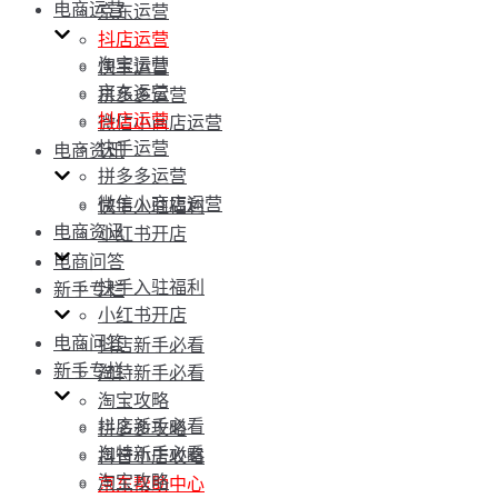
电商运营
京东运营
抖店运营
淘宝运营
快手运营
京东运营
拼多多运营
抖店运营
微信小商店运营
快手运营
电商资讯
拼多多运营
微信小商店运营
快手入驻福利
电商资讯
小红书开店
电商问答
快手入驻福利
新手专栏
小红书开店
电商问答
抖店新手必看
新手专栏
淘特新手必看
淘宝攻略
抖店新手必看
拼多多攻略
淘特新手必看
抖音小店攻略
淘宝攻略
京东帮助中心