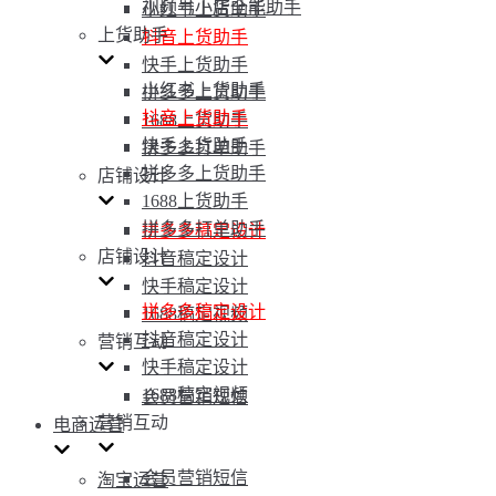
视频号小店全能助手
小红书上货助手
上货助手
抖音上货助手
快手上货助手
小红书上货助手
拼多多上货助手
抖音上货助手
1688上货助手
快手上货助手
拼多多打单助手
拼多多上货助手
店铺设计
1688上货助手
拼多多打单助手
拼多多稿定设计
店铺设计
抖音稿定设计
快手稿定设计
拼多多稿定设计
1688稿定视频
抖音稿定设计
营销互动
快手稿定设计
1688稿定视频
会员营销短信
营销互动
电商运营
会员营销短信
淘宝运营