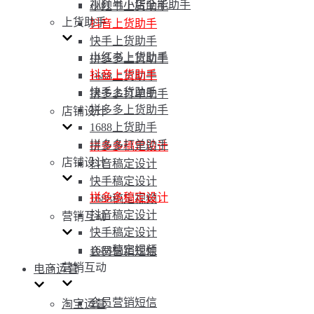
视频号小店全能助手
小红书上货助手
上货助手
抖音上货助手
快手上货助手
小红书上货助手
拼多多上货助手
抖音上货助手
1688上货助手
快手上货助手
拼多多打单助手
拼多多上货助手
店铺设计
1688上货助手
拼多多打单助手
拼多多稿定设计
店铺设计
抖音稿定设计
快手稿定设计
拼多多稿定设计
1688稿定视频
抖音稿定设计
营销互动
快手稿定设计
1688稿定视频
会员营销短信
营销互动
电商运营
会员营销短信
淘宝运营