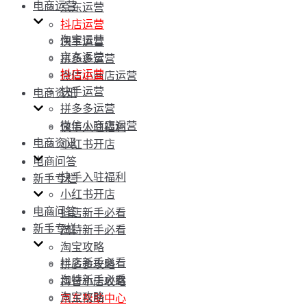
电商运营
京东运营
抖店运营
淘宝运营
快手运营
京东运营
拼多多运营
抖店运营
微信小商店运营
快手运营
电商资讯
拼多多运营
微信小商店运营
快手入驻福利
电商资讯
小红书开店
电商问答
快手入驻福利
新手专栏
小红书开店
电商问答
抖店新手必看
新手专栏
淘特新手必看
淘宝攻略
抖店新手必看
拼多多攻略
淘特新手必看
抖音小店攻略
淘宝攻略
京东帮助中心