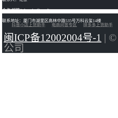
合作/邮箱：huacha@gaoding.com
联系地址：厦门市湖里区高林中路535号万科云玺14楼
抖音小店上货助手
电商问答专区
拼多多上货助手
闽ICP备12002004号-1
| 
公司