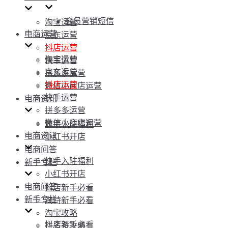
会员营销短信
淘宝运营
电商运营
京东运营
抖店运营
淘宝运营
快手运营
京东运营
拼多多运营
抖店运营
微信小商店运营
快手运营
电商资讯
拼多多运营
微信小商店运营
快手入驻福利
电商资讯
小红书开店
电商问答
快手入驻福利
新手专栏
小红书开店
电商问答
抖店新手必看
新手专栏
淘特新手必看
淘宝攻略
抖店新手必看
拼多多攻略