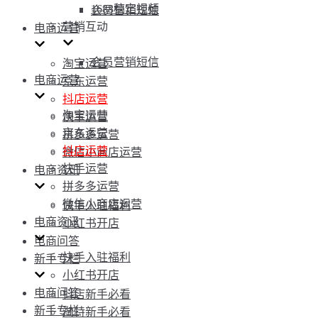
1688稿定视频
会员营销短信
营销互动
电商运营
会员营销短信
淘宝运营
电商运营
京东运营
抖店运营
淘宝运营
快手运营
京东运营
拼多多运营
抖店运营
微信小商店运营
快手运营
电商资讯
拼多多运营
微信小商店运营
快手入驻福利
电商资讯
小红书开店
电商问答
快手入驻福利
新手专栏
小红书开店
电商问答
抖店新手必看
新手专栏
淘特新手必看