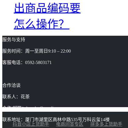
出商品编码要
怎么操作？
服务与支持
服务时间：周一至周日9:10 – 22:00
客服电话：0592-5803171
合作洽谈
联系人：花茶
合作/邮箱：huacha@gaoding.com
联系地址：厦门市湖里区高林中路535号万科云玺14楼
抖音小店上货助手
电商问答专区
拼多多上货助手