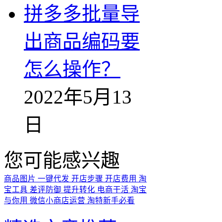
拼多多批量导
出商品编码要
怎么操作？
2022年5月13
日
您可能感兴趣
商品图片
一键代发
开店步骤
开店费用
淘
宝工具
差评防御
提升转化
电商干活
淘宝
与你用
微信小商店运营
淘特新手必看