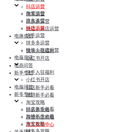
抖店运营
淘宝运营
快手运营
京东运营
拼多多运营
抖店运营
微信小商店运营
快手运营
电商资讯
拼多多运营
微信小商店运营
快手入驻福利
电商资讯
小红书开店
电商问答
快手入驻福利
新手专栏
小红书开店
电商问答
抖店新手必看
新手专栏
淘特新手必看
淘宝攻略
抖店新手必看
拼多多攻略
淘特新手必看
抖音小店攻略
淘宝攻略
京东帮助中心
拼多多攻略
关于我们