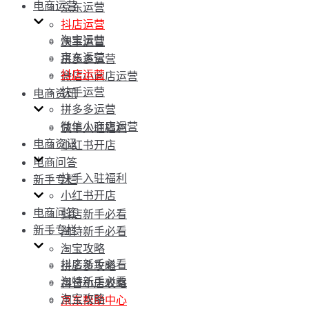
电商运营
京东运营
抖店运营
淘宝运营
快手运营
京东运营
拼多多运营
抖店运营
微信小商店运营
快手运营
电商资讯
拼多多运营
微信小商店运营
快手入驻福利
电商资讯
小红书开店
电商问答
快手入驻福利
新手专栏
小红书开店
电商问答
抖店新手必看
新手专栏
淘特新手必看
淘宝攻略
抖店新手必看
拼多多攻略
淘特新手必看
抖音小店攻略
淘宝攻略
京东帮助中心