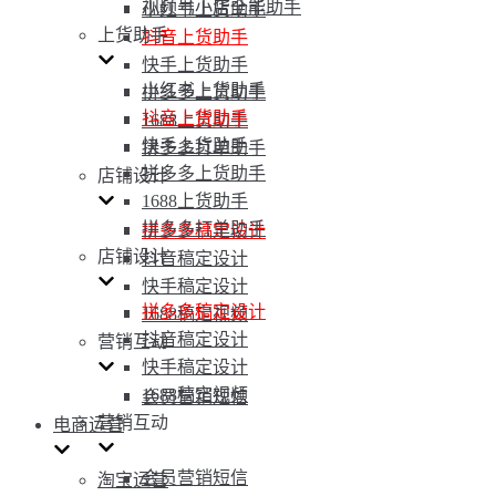
视频号小店全能助手
小红书上货助手
上货助手
抖音上货助手
快手上货助手
小红书上货助手
拼多多上货助手
抖音上货助手
1688上货助手
快手上货助手
拼多多打单助手
拼多多上货助手
店铺设计
1688上货助手
拼多多打单助手
拼多多稿定设计
店铺设计
抖音稿定设计
快手稿定设计
拼多多稿定设计
1688稿定视频
抖音稿定设计
营销互动
快手稿定设计
1688稿定视频
会员营销短信
营销互动
电商运营
会员营销短信
淘宝运营