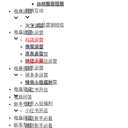
1688稿定视频
会员营销短信
营销互动
电商运营
会员营销短信
淘宝运营
电商运营
京东运营
抖店运营
淘宝运营
快手运营
京东运营
拼多多运营
抖店运营
微信小商店运营
快手运营
电商资讯
拼多多运营
微信小商店运营
快手入驻福利
电商资讯
小红书开店
电商问答
快手入驻福利
新手专栏
小红书开店
电商问答
抖店新手必看
新手专栏
淘特新手必看