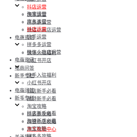
抖店运营
淘宝运营
快手运营
京东运营
拼多多运营
抖店运营
微信小商店运营
快手运营
电商资讯
拼多多运营
微信小商店运营
快手入驻福利
电商资讯
小红书开店
电商问答
快手入驻福利
新手专栏
小红书开店
电商问答
抖店新手必看
新手专栏
淘特新手必看
淘宝攻略
抖店新手必看
拼多多攻略
淘特新手必看
抖音小店攻略
淘宝攻略
京东帮助中心
拼多多攻略
关于我们