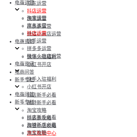
电商运营
京东运营
抖店运营
淘宝运营
快手运营
京东运营
拼多多运营
抖店运营
微信小商店运营
快手运营
电商资讯
拼多多运营
微信小商店运营
快手入驻福利
电商资讯
小红书开店
电商问答
快手入驻福利
新手专栏
小红书开店
电商问答
抖店新手必看
新手专栏
淘特新手必看
淘宝攻略
抖店新手必看
拼多多攻略
淘特新手必看
抖音小店攻略
淘宝攻略
京东帮助中心