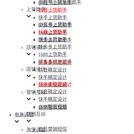
视频号小店全能助手
小红书上货助手
上货助手
抖音上货助手
快手上货助手
小红书上货助手
拼多多上货助手
抖音上货助手
1688上货助手
快手上货助手
拼多多打单助手
拼多多上货助手
店铺设计
1688上货助手
拼多多打单助手
拼多多稿定设计
店铺设计
抖音稿定设计
快手稿定设计
拼多多稿定设计
1688稿定视频
抖音稿定设计
营销互动
快手稿定设计
1688稿定视频
会员营销短信
营销互动
电商运营
会员营销短信
淘宝运营