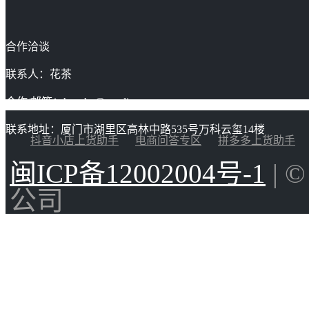
合作洽谈
联系人：花茶
合作/邮箱：huacha@gaoding.com
联系地址：厦门市湖里区高林中路535号万科云玺14楼
抖音小店上货助手
电商问答专区
拼多多上货助手
闽ICP备12002004号-1
| 
公司