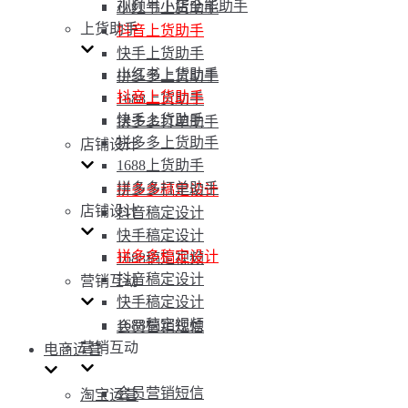
视频号小店全能助手
小红书上货助手
上货助手
抖音上货助手
快手上货助手
小红书上货助手
拼多多上货助手
抖音上货助手
1688上货助手
快手上货助手
拼多多打单助手
拼多多上货助手
店铺设计
1688上货助手
拼多多打单助手
拼多多稿定设计
店铺设计
抖音稿定设计
快手稿定设计
拼多多稿定设计
1688稿定视频
抖音稿定设计
营销互动
快手稿定设计
1688稿定视频
会员营销短信
营销互动
电商运营
会员营销短信
淘宝运营