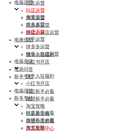
电商运营
京东运营
抖店运营
淘宝运营
快手运营
京东运营
拼多多运营
抖店运营
微信小商店运营
快手运营
电商资讯
拼多多运营
微信小商店运营
快手入驻福利
电商资讯
小红书开店
电商问答
快手入驻福利
新手专栏
小红书开店
电商问答
抖店新手必看
新手专栏
淘特新手必看
淘宝攻略
抖店新手必看
拼多多攻略
淘特新手必看
抖音小店攻略
淘宝攻略
京东帮助中心