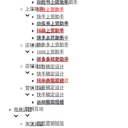
视频号小店全能助手
小红书上货助手
上货助手
抖音上货助手
快手上货助手
小红书上货助手
拼多多上货助手
抖音上货助手
1688上货助手
快手上货助手
拼多多打单助手
拼多多上货助手
店铺设计
1688上货助手
拼多多打单助手
拼多多稿定设计
店铺设计
抖音稿定设计
快手稿定设计
拼多多稿定设计
1688稿定视频
抖音稿定设计
营销互动
快手稿定设计
1688稿定视频
会员营销短信
营销互动
电商运营
会员营销短信
淘宝运营