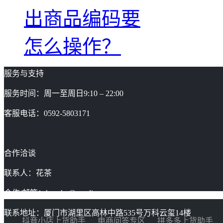
出商品编码要
怎么操作？
服务与支持
服务时间：周一至周日9:10 – 22:00
客服电话：0592-5803171
合作洽谈
联系人：花茶
合作/邮箱：huacha@gaoding.com
联系地址：厦门市湖里区高林中路535号万科云玺14楼
抖音小店上货助手
电商问答专区
拼多多上货助手