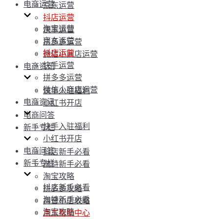
电商运营
京东运营
抖店运营
淘宝运营
快手运营
京东运营
拼多多运营
抖店运营
微信小商店运营
快手运营
电商资讯
拼多多运营
微信小商店运营
快手入驻福利
电商资讯
小红书开店
电商问答
快手入驻福利
新手专栏
小红书开店
电商问答
抖店新手必看
新手专栏
淘特新手必看
淘宝攻略
抖店新手必看
拼多多攻略
淘特新手必看
抖音小店攻略
淘宝攻略
京东帮助中心