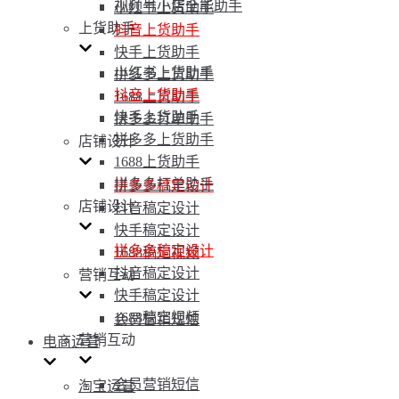
视频号小店全能助手
小红书上货助手
上货助手
抖音上货助手
快手上货助手
小红书上货助手
拼多多上货助手
抖音上货助手
1688上货助手
快手上货助手
拼多多打单助手
拼多多上货助手
店铺设计
1688上货助手
拼多多打单助手
拼多多稿定设计
店铺设计
抖音稿定设计
快手稿定设计
拼多多稿定设计
1688稿定视频
抖音稿定设计
营销互动
快手稿定设计
1688稿定视频
会员营销短信
营销互动
电商运营
会员营销短信
淘宝运营