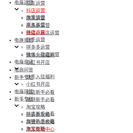
电商运营
京东运营
抖店运营
淘宝运营
快手运营
京东运营
拼多多运营
抖店运营
微信小商店运营
快手运营
电商资讯
拼多多运营
微信小商店运营
快手入驻福利
电商资讯
小红书开店
电商问答
快手入驻福利
新手专栏
小红书开店
电商问答
抖店新手必看
新手专栏
淘特新手必看
淘宝攻略
抖店新手必看
拼多多攻略
淘特新手必看
抖音小店攻略
淘宝攻略
京东帮助中心