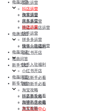
电商运营
京东运营
抖店运营
淘宝运营
快手运营
京东运营
拼多多运营
抖店运营
微信小商店运营
快手运营
电商资讯
拼多多运营
微信小商店运营
快手入驻福利
电商资讯
小红书开店
电商问答
快手入驻福利
新手专栏
小红书开店
电商问答
抖店新手必看
新手专栏
淘特新手必看
淘宝攻略
抖店新手必看
拼多多攻略
淘特新手必看
抖音小店攻略
淘宝攻略
京东帮助中心