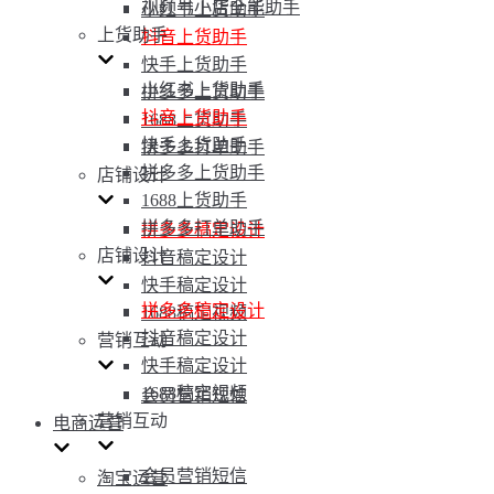
视频号小店全能助手
小红书上货助手
上货助手
抖音上货助手
快手上货助手
小红书上货助手
拼多多上货助手
抖音上货助手
1688上货助手
快手上货助手
拼多多打单助手
拼多多上货助手
店铺设计
1688上货助手
拼多多打单助手
拼多多稿定设计
店铺设计
抖音稿定设计
快手稿定设计
拼多多稿定设计
1688稿定视频
抖音稿定设计
营销互动
快手稿定设计
1688稿定视频
会员营销短信
营销互动
电商运营
会员营销短信
淘宝运营