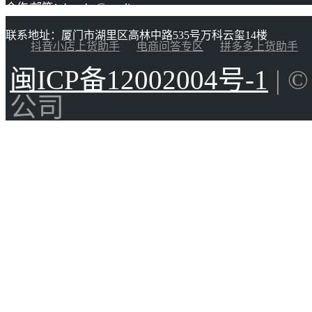
合作/邮箱：huacha@gaoding.com
联系地址：厦门市湖里区高林中路535号万科云玺14楼
抖音小店上货助手
电商问答专区
拼多多上货助手
闽ICP备12002004号-1
| 
公司