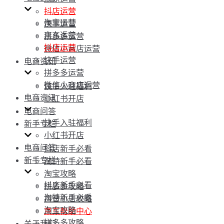
抖店运营
淘宝运营
快手运营
京东运营
拼多多运营
抖店运营
微信小商店运营
快手运营
电商资讯
拼多多运营
微信小商店运营
快手入驻福利
电商资讯
小红书开店
电商问答
快手入驻福利
新手专栏
小红书开店
电商问答
抖店新手必看
新手专栏
淘特新手必看
淘宝攻略
抖店新手必看
拼多多攻略
淘特新手必看
抖音小店攻略
淘宝攻略
京东帮助中心
拼多多攻略
关于我们