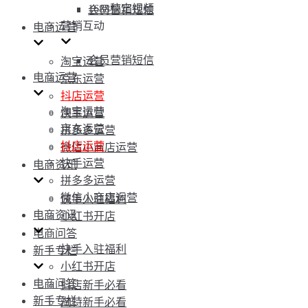
1688稿定视频
会员营销短信
营销互动
电商运营
会员营销短信
淘宝运营
电商运营
京东运营
抖店运营
淘宝运营
快手运营
京东运营
拼多多运营
抖店运营
微信小商店运营
快手运营
电商资讯
拼多多运营
微信小商店运营
快手入驻福利
电商资讯
小红书开店
电商问答
快手入驻福利
新手专栏
小红书开店
电商问答
抖店新手必看
新手专栏
淘特新手必看