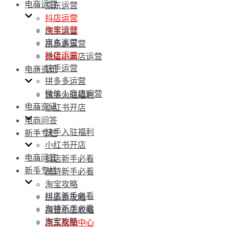
电商运营
京东运营
抖店运营
淘宝运营
快手运营
京东运营
拼多多运营
抖店运营
微信小商店运营
快手运营
电商资讯
拼多多运营
微信小商店运营
快手入驻福利
电商资讯
小红书开店
电商问答
快手入驻福利
新手专栏
小红书开店
电商问答
抖店新手必看
新手专栏
淘特新手必看
淘宝攻略
抖店新手必看
拼多多攻略
淘特新手必看
抖音小店攻略
淘宝攻略
京东帮助中心