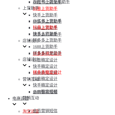
视频号小店全能助手
小红书上货助手
上货助手
抖音上货助手
快手上货助手
小红书上货助手
拼多多上货助手
抖音上货助手
1688上货助手
快手上货助手
拼多多打单助手
拼多多上货助手
店铺设计
1688上货助手
拼多多打单助手
拼多多稿定设计
店铺设计
抖音稿定设计
快手稿定设计
拼多多稿定设计
1688稿定视频
抖音稿定设计
营销互动
快手稿定设计
1688稿定视频
会员营销短信
营销互动
电商运营
会员营销短信
淘宝运营