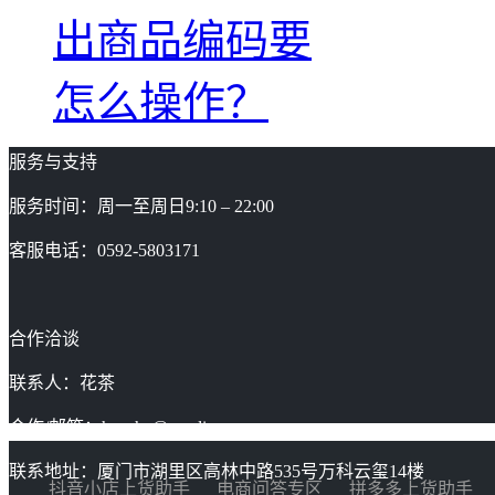
出商品编码要
怎么操作？
服务与支持
服务时间：周一至周日9:10 – 22:00
客服电话：0592-5803171
合作洽谈
联系人：花茶
合作/邮箱：huacha@gaoding.com
联系地址：厦门市湖里区高林中路535号万科云玺14楼
抖音小店上货助手
电商问答专区
拼多多上货助手