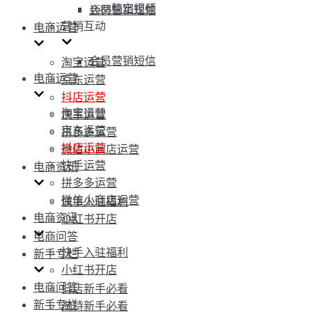
1688稿定视频
会员营销短信
营销互动
电商运营
会员营销短信
淘宝运营
电商运营
京东运营
抖店运营
淘宝运营
快手运营
京东运营
拼多多运营
抖店运营
微信小商店运营
快手运营
电商资讯
拼多多运营
微信小商店运营
快手入驻福利
电商资讯
小红书开店
电商问答
快手入驻福利
新手专栏
小红书开店
电商问答
抖店新手必看
新手专栏
淘特新手必看