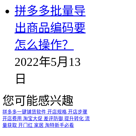
拼多多批量导
出商品编码要
怎么操作？
2022年5月13
日
您可能感兴趣
拼多多一键铺货软件
开店规格
开店步骤
开店费用
淘宝大促
差评防御
提升转化
流
量获取
开门红
家居
淘特新手必看