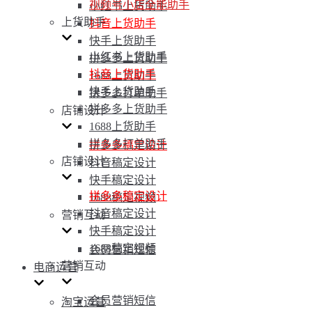
视频号小店全能助手
小红书上货助手
上货助手
抖音上货助手
快手上货助手
小红书上货助手
拼多多上货助手
抖音上货助手
1688上货助手
快手上货助手
拼多多打单助手
拼多多上货助手
店铺设计
1688上货助手
拼多多打单助手
拼多多稿定设计
店铺设计
抖音稿定设计
快手稿定设计
拼多多稿定设计
1688稿定视频
抖音稿定设计
营销互动
快手稿定设计
1688稿定视频
会员营销短信
营销互动
电商运营
会员营销短信
淘宝运营