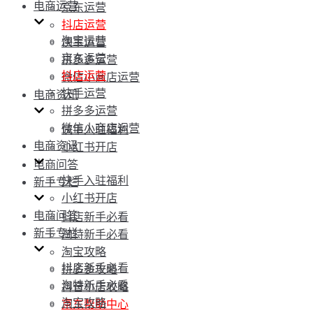
电商运营
京东运营
抖店运营
淘宝运营
快手运营
京东运营
拼多多运营
抖店运营
微信小商店运营
快手运营
电商资讯
拼多多运营
微信小商店运营
快手入驻福利
电商资讯
小红书开店
电商问答
快手入驻福利
新手专栏
小红书开店
电商问答
抖店新手必看
新手专栏
淘特新手必看
淘宝攻略
抖店新手必看
拼多多攻略
淘特新手必看
抖音小店攻略
淘宝攻略
京东帮助中心