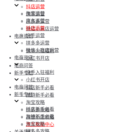
抖店运营
淘宝运营
快手运营
京东运营
拼多多运营
抖店运营
微信小商店运营
快手运营
电商资讯
拼多多运营
微信小商店运营
快手入驻福利
电商资讯
小红书开店
电商问答
快手入驻福利
新手专栏
小红书开店
电商问答
抖店新手必看
新手专栏
淘特新手必看
淘宝攻略
抖店新手必看
拼多多攻略
淘特新手必看
抖音小店攻略
淘宝攻略
京东帮助中心
拼多多攻略
关于我们