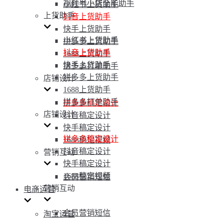
视频号小店全能助手
小红书上货助手
上货助手
抖音上货助手
快手上货助手
小红书上货助手
拼多多上货助手
抖音上货助手
1688上货助手
快手上货助手
拼多多打单助手
拼多多上货助手
店铺设计
1688上货助手
拼多多打单助手
拼多多稿定设计
店铺设计
抖音稿定设计
快手稿定设计
拼多多稿定设计
1688稿定视频
抖音稿定设计
营销互动
快手稿定设计
1688稿定视频
会员营销短信
营销互动
电商运营
会员营销短信
淘宝运营