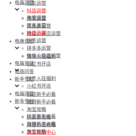
电商运营
京东运营
抖店运营
淘宝运营
快手运营
京东运营
拼多多运营
抖店运营
微信小商店运营
快手运营
电商资讯
拼多多运营
微信小商店运营
快手入驻福利
电商资讯
小红书开店
电商问答
快手入驻福利
新手专栏
小红书开店
电商问答
抖店新手必看
新手专栏
淘特新手必看
淘宝攻略
抖店新手必看
拼多多攻略
淘特新手必看
抖音小店攻略
淘宝攻略
京东帮助中心