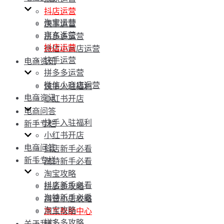
抖店运营
淘宝运营
快手运营
京东运营
拼多多运营
抖店运营
微信小商店运营
快手运营
电商资讯
拼多多运营
微信小商店运营
快手入驻福利
电商资讯
小红书开店
电商问答
快手入驻福利
新手专栏
小红书开店
电商问答
抖店新手必看
新手专栏
淘特新手必看
淘宝攻略
抖店新手必看
拼多多攻略
淘特新手必看
抖音小店攻略
淘宝攻略
京东帮助中心
拼多多攻略
关于我们