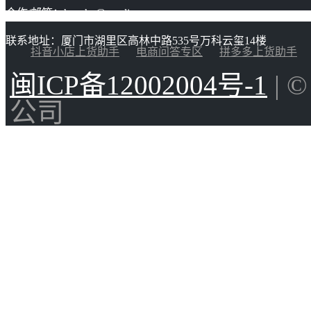
合作/邮箱：huacha@gaoding.com
联系地址：厦门市湖里区高林中路535号万科云玺14楼
抖音小店上货助手
电商问答专区
拼多多上货助手
闽ICP备12002004号-1
| 
公司