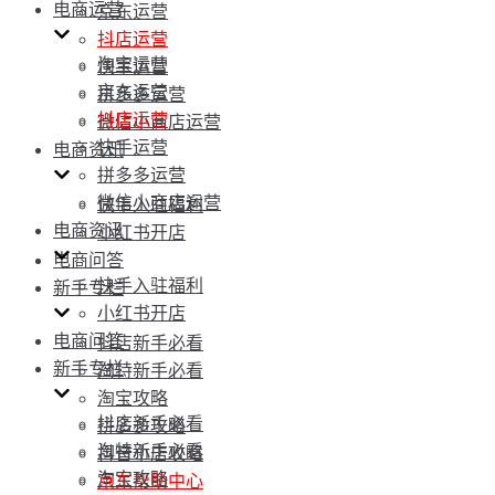
电商运营
京东运营
抖店运营
淘宝运营
快手运营
京东运营
拼多多运营
抖店运营
微信小商店运营
快手运营
电商资讯
拼多多运营
微信小商店运营
快手入驻福利
电商资讯
小红书开店
电商问答
快手入驻福利
新手专栏
小红书开店
电商问答
抖店新手必看
新手专栏
淘特新手必看
淘宝攻略
抖店新手必看
拼多多攻略
淘特新手必看
抖音小店攻略
淘宝攻略
京东帮助中心