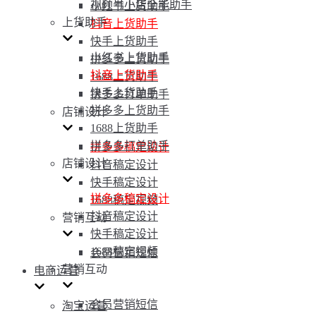
视频号小店全能助手
小红书上货助手
上货助手
抖音上货助手
快手上货助手
小红书上货助手
拼多多上货助手
抖音上货助手
1688上货助手
快手上货助手
拼多多打单助手
拼多多上货助手
店铺设计
1688上货助手
拼多多打单助手
拼多多稿定设计
店铺设计
抖音稿定设计
快手稿定设计
拼多多稿定设计
1688稿定视频
抖音稿定设计
营销互动
快手稿定设计
1688稿定视频
会员营销短信
营销互动
电商运营
会员营销短信
淘宝运营