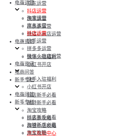
电商运营
京东运营
抖店运营
淘宝运营
快手运营
京东运营
拼多多运营
抖店运营
微信小商店运营
快手运营
电商资讯
拼多多运营
微信小商店运营
快手入驻福利
电商资讯
小红书开店
电商问答
快手入驻福利
新手专栏
小红书开店
电商问答
抖店新手必看
新手专栏
淘特新手必看
淘宝攻略
抖店新手必看
拼多多攻略
淘特新手必看
抖音小店攻略
淘宝攻略
京东帮助中心