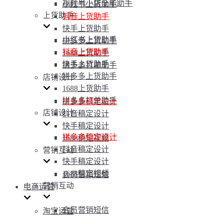
视频号小店全能助手
小红书上货助手
上货助手
抖音上货助手
快手上货助手
小红书上货助手
拼多多上货助手
抖音上货助手
1688上货助手
快手上货助手
拼多多打单助手
拼多多上货助手
店铺设计
1688上货助手
拼多多打单助手
拼多多稿定设计
店铺设计
抖音稿定设计
快手稿定设计
拼多多稿定设计
1688稿定视频
抖音稿定设计
营销互动
快手稿定设计
1688稿定视频
会员营销短信
营销互动
电商运营
会员营销短信
淘宝运营