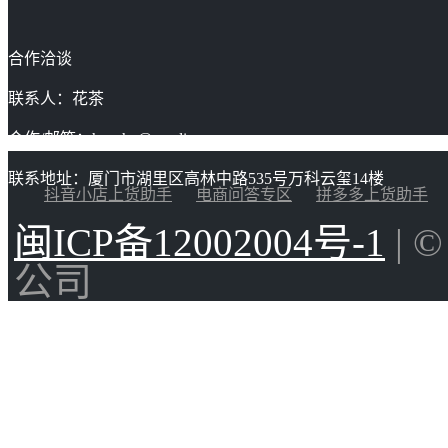
合作洽谈
联系人：花茶
合作/邮箱：huacha@gaoding.com
联系地址：厦门市湖里区高林中路535号万科云玺14楼
抖音小店上货助手
电商问答专区
拼多多上货助手
闽ICP备12002004号-1
| 
公司