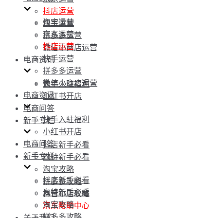
抖店运营
淘宝运营
快手运营
京东运营
拼多多运营
抖店运营
微信小商店运营
快手运营
电商资讯
拼多多运营
微信小商店运营
快手入驻福利
电商资讯
小红书开店
电商问答
快手入驻福利
新手专栏
小红书开店
电商问答
抖店新手必看
新手专栏
淘特新手必看
淘宝攻略
抖店新手必看
拼多多攻略
淘特新手必看
抖音小店攻略
淘宝攻略
京东帮助中心
拼多多攻略
关于我们