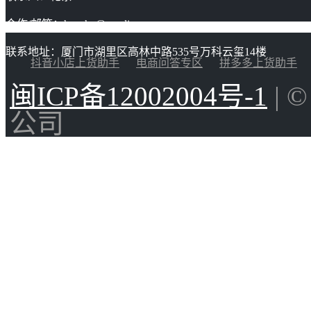
合作/邮箱：huacha@gaoding.com
联系地址：厦门市湖里区高林中路535号万科云玺14楼
抖音小店上货助手
电商问答专区
拼多多上货助手
闽ICP备12002004号-1
| 
公司