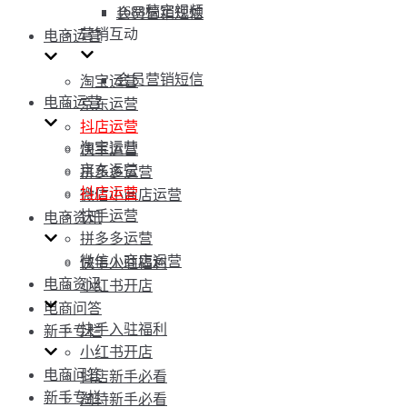
1688稿定视频
会员营销短信
营销互动
电商运营
会员营销短信
淘宝运营
电商运营
京东运营
抖店运营
淘宝运营
快手运营
京东运营
拼多多运营
抖店运营
微信小商店运营
快手运营
电商资讯
拼多多运营
微信小商店运营
快手入驻福利
电商资讯
小红书开店
电商问答
快手入驻福利
新手专栏
小红书开店
电商问答
抖店新手必看
新手专栏
淘特新手必看