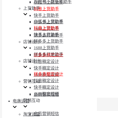
视频号小店全能助手
小红书上货助手
上货助手
抖音上货助手
快手上货助手
小红书上货助手
拼多多上货助手
抖音上货助手
1688上货助手
快手上货助手
拼多多打单助手
拼多多上货助手
店铺设计
1688上货助手
拼多多打单助手
拼多多稿定设计
店铺设计
抖音稿定设计
快手稿定设计
拼多多稿定设计
1688稿定视频
抖音稿定设计
营销互动
快手稿定设计
1688稿定视频
会员营销短信
营销互动
电商运营
会员营销短信
淘宝运营