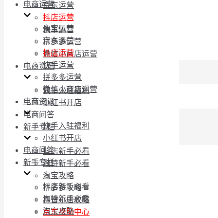
电商运营
京东运营
抖店运营
淘宝运营
快手运营
京东运营
拼多多运营
抖店运营
微信小商店运营
快手运营
电商资讯
拼多多运营
微信小商店运营
快手入驻福利
电商资讯
小红书开店
电商问答
快手入驻福利
新手专栏
小红书开店
电商问答
抖店新手必看
新手专栏
淘特新手必看
淘宝攻略
抖店新手必看
拼多多攻略
淘特新手必看
抖音小店攻略
淘宝攻略
京东帮助中心