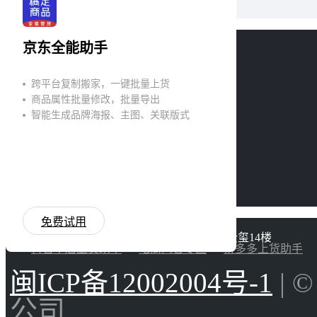
服务与支持
京东全能助手
服务时间：周一至周日9:10 – 22:00
跨平台复制搬家，一键批量上货
客服电话：0592-5803171
商品属性批量修改，批量导出
智能生成品牌海报、主图、关联版式
合作洽谈
联系人：花茶
合作/邮箱：huacha@gaoding.com
免费试用
联系地址：厦门市湖里区高林中路535号万科云玺14楼
抖音小店上货助手
电商问答专区
拼多多上货助手
闽ICP备12002004号-1
| 
公司