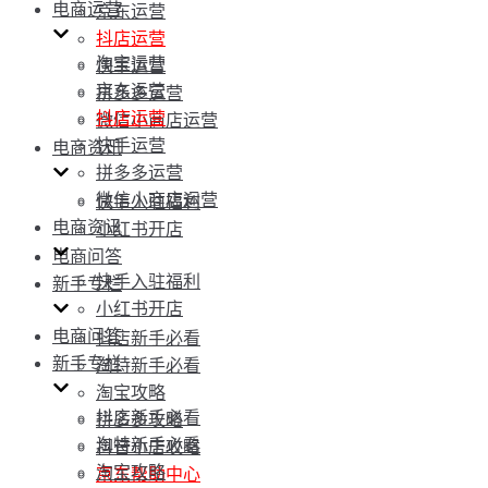
电商运营
京东运营
抖店运营
淘宝运营
快手运营
京东运营
拼多多运营
抖店运营
微信小商店运营
快手运营
电商资讯
拼多多运营
微信小商店运营
快手入驻福利
电商资讯
小红书开店
电商问答
快手入驻福利
新手专栏
小红书开店
电商问答
抖店新手必看
新手专栏
淘特新手必看
淘宝攻略
抖店新手必看
拼多多攻略
淘特新手必看
抖音小店攻略
淘宝攻略
京东帮助中心