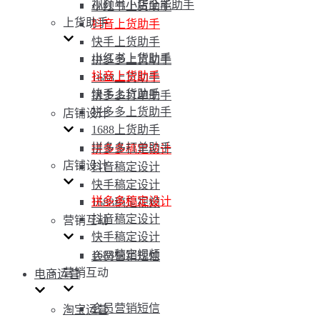
视频号小店全能助手
小红书上货助手
上货助手
抖音上货助手
快手上货助手
小红书上货助手
拼多多上货助手
抖音上货助手
1688上货助手
快手上货助手
拼多多打单助手
拼多多上货助手
店铺设计
1688上货助手
拼多多打单助手
拼多多稿定设计
店铺设计
抖音稿定设计
快手稿定设计
拼多多稿定设计
1688稿定视频
抖音稿定设计
营销互动
快手稿定设计
1688稿定视频
会员营销短信
营销互动
电商运营
会员营销短信
淘宝运营