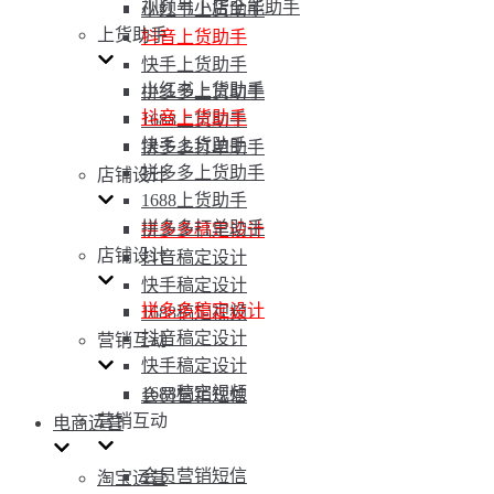
视频号小店全能助手
小红书上货助手
上货助手
抖音上货助手
快手上货助手
小红书上货助手
拼多多上货助手
抖音上货助手
1688上货助手
快手上货助手
拼多多打单助手
拼多多上货助手
店铺设计
1688上货助手
拼多多打单助手
拼多多稿定设计
店铺设计
抖音稿定设计
快手稿定设计
拼多多稿定设计
1688稿定视频
抖音稿定设计
营销互动
快手稿定设计
1688稿定视频
会员营销短信
营销互动
电商运营
会员营销短信
淘宝运营