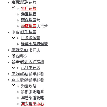
电商运营
京东运营
抖店运营
淘宝运营
快手运营
京东运营
拼多多运营
抖店运营
微信小商店运营
快手运营
电商资讯
拼多多运营
微信小商店运营
快手入驻福利
电商资讯
小红书开店
电商问答
快手入驻福利
新手专栏
小红书开店
电商问答
抖店新手必看
新手专栏
淘特新手必看
淘宝攻略
抖店新手必看
拼多多攻略
淘特新手必看
抖音小店攻略
淘宝攻略
京东帮助中心