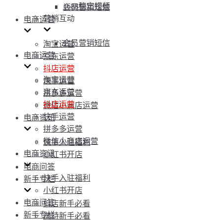
1688稿定视频
会员营销短信
营销互动
电商运营
会员营销短信
淘宝运营
电商运营
京东运营
抖店运营
淘宝运营
快手运营
京东运营
拼多多运营
抖店运营
微信小商店运营
快手运营
电商资讯
拼多多运营
微信小商店运营
快手入驻福利
电商资讯
小红书开店
电商问答
快手入驻福利
新手专栏
小红书开店
电商问答
抖店新手必看
新手专栏
淘特新手必看