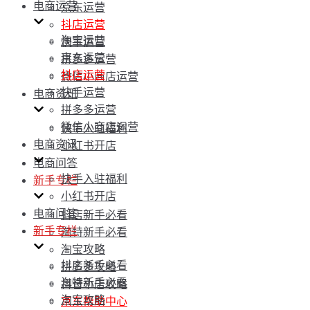
电商运营
京东运营
抖店运营
淘宝运营
快手运营
京东运营
拼多多运营
抖店运营
微信小商店运营
快手运营
电商资讯
拼多多运营
微信小商店运营
快手入驻福利
电商资讯
小红书开店
电商问答
快手入驻福利
新手专栏
小红书开店
电商问答
抖店新手必看
新手专栏
淘特新手必看
淘宝攻略
抖店新手必看
拼多多攻略
淘特新手必看
抖音小店攻略
淘宝攻略
京东帮助中心