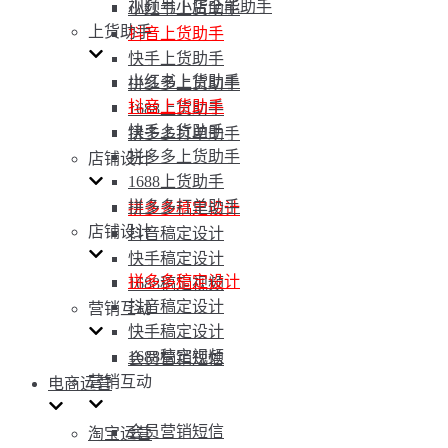
视频号小店全能助手
小红书上货助手
上货助手
抖音上货助手
快手上货助手
小红书上货助手
拼多多上货助手
抖音上货助手
1688上货助手
快手上货助手
拼多多打单助手
拼多多上货助手
店铺设计
1688上货助手
拼多多打单助手
拼多多稿定设计
店铺设计
抖音稿定设计
快手稿定设计
拼多多稿定设计
1688稿定视频
抖音稿定设计
营销互动
快手稿定设计
1688稿定视频
会员营销短信
营销互动
电商运营
会员营销短信
淘宝运营