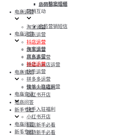
1688稿定视频
会员营销短信
营销互动
电商运营
会员营销短信
淘宝运营
电商运营
京东运营
抖店运营
淘宝运营
快手运营
京东运营
拼多多运营
抖店运营
微信小商店运营
快手运营
电商资讯
拼多多运营
微信小商店运营
快手入驻福利
电商资讯
小红书开店
电商问答
快手入驻福利
新手专栏
小红书开店
电商问答
抖店新手必看
新手专栏
淘特新手必看