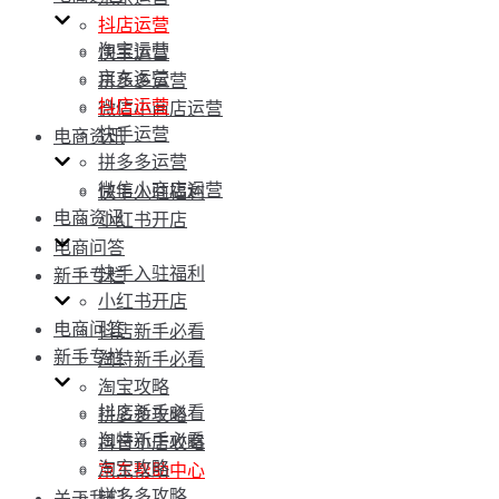
抖店运营
淘宝运营
快手运营
京东运营
拼多多运营
抖店运营
微信小商店运营
快手运营
电商资讯
拼多多运营
微信小商店运营
快手入驻福利
电商资讯
小红书开店
电商问答
快手入驻福利
新手专栏
小红书开店
电商问答
抖店新手必看
新手专栏
淘特新手必看
淘宝攻略
抖店新手必看
拼多多攻略
淘特新手必看
抖音小店攻略
淘宝攻略
京东帮助中心
拼多多攻略
关于我们