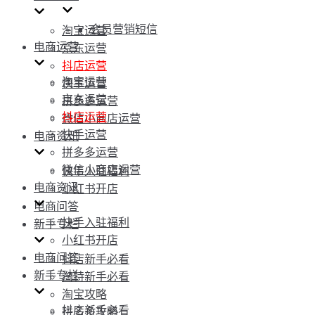
会员营销短信
淘宝运营
电商运营
京东运营
抖店运营
淘宝运营
快手运营
京东运营
拼多多运营
抖店运营
微信小商店运营
快手运营
电商资讯
拼多多运营
微信小商店运营
快手入驻福利
电商资讯
小红书开店
电商问答
快手入驻福利
新手专栏
小红书开店
电商问答
抖店新手必看
新手专栏
淘特新手必看
淘宝攻略
抖店新手必看
拼多多攻略