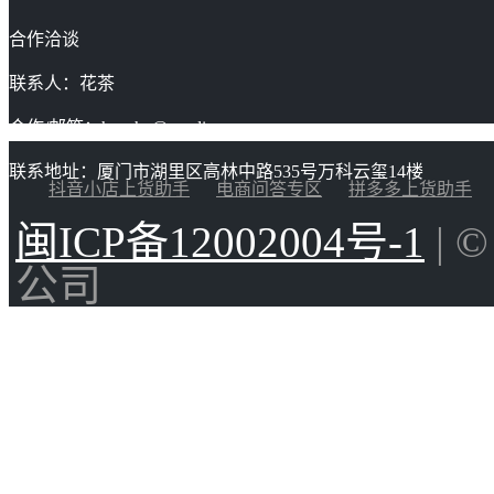
合作洽谈
联系人：花茶
合作/邮箱：huacha@gaoding.com
联系地址：厦门市湖里区高林中路535号万科云玺14楼
抖音小店上货助手
电商问答专区
拼多多上货助手
闽ICP备12002004号-1
| 
公司