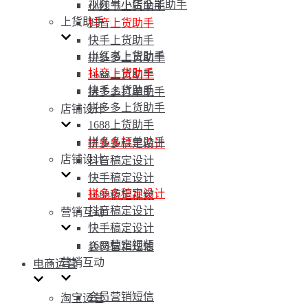
视频号小店全能助手
小红书上货助手
上货助手
抖音上货助手
快手上货助手
小红书上货助手
拼多多上货助手
抖音上货助手
1688上货助手
快手上货助手
拼多多打单助手
拼多多上货助手
店铺设计
1688上货助手
拼多多打单助手
拼多多稿定设计
店铺设计
抖音稿定设计
快手稿定设计
拼多多稿定设计
1688稿定视频
抖音稿定设计
营销互动
快手稿定设计
1688稿定视频
会员营销短信
营销互动
电商运营
会员营销短信
淘宝运营