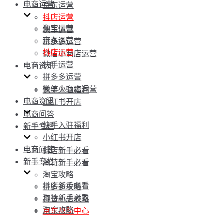
电商运营
京东运营
抖店运营
淘宝运营
快手运营
京东运营
拼多多运营
抖店运营
微信小商店运营
快手运营
电商资讯
拼多多运营
微信小商店运营
快手入驻福利
电商资讯
小红书开店
电商问答
快手入驻福利
新手专栏
小红书开店
电商问答
抖店新手必看
新手专栏
淘特新手必看
淘宝攻略
抖店新手必看
拼多多攻略
淘特新手必看
抖音小店攻略
淘宝攻略
京东帮助中心