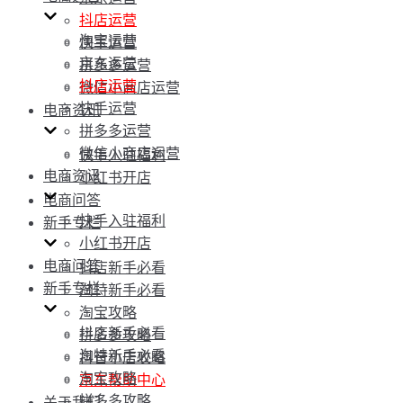
抖店运营
淘宝运营
快手运营
京东运营
拼多多运营
抖店运营
微信小商店运营
快手运营
电商资讯
拼多多运营
微信小商店运营
快手入驻福利
电商资讯
小红书开店
电商问答
快手入驻福利
新手专栏
小红书开店
电商问答
抖店新手必看
新手专栏
淘特新手必看
淘宝攻略
抖店新手必看
拼多多攻略
淘特新手必看
抖音小店攻略
淘宝攻略
京东帮助中心
拼多多攻略
关于我们