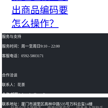
出商品编码要
怎么操作？
服务与支持
服务时间：周一至周日9:10 – 22:00
客服电话：0592-5803171
合作洽谈
联系人：花茶
合作/邮箱：huacha@gaoding.com
联系地址：厦门市湖里区高林中路535号万科云玺14楼
抖音小店上货助手
电商问答专区
拼多多上货助手