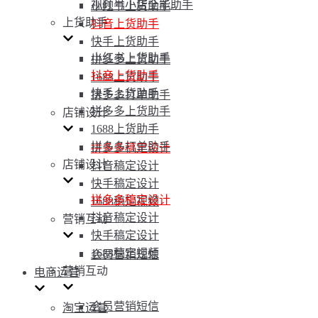
视频号小店全能助手
小红书上货助手
上货助手
抖音上货助手
快手上货助手
小红书上货助手
拼多多上货助手
抖音上货助手
1688上货助手
快手上货助手
拼多多打单助手
拼多多上货助手
店铺设计
1688上货助手
拼多多打单助手
拼多多稿定设计
店铺设计
抖音稿定设计
快手稿定设计
拼多多稿定设计
1688稿定视频
抖音稿定设计
营销互动
快手稿定设计
1688稿定视频
会员营销短信
营销互动
电商运营
会员营销短信
淘宝运营