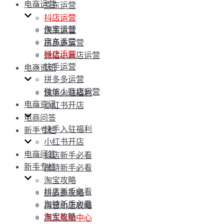
电商运营
京东运营
抖店运营
淘宝运营
快手运营
京东运营
拼多多运营
抖店运营
微信小商店运营
快手运营
电商资讯
拼多多运营
微信小商店运营
快手入驻福利
电商资讯
小红书开店
电商问答
快手入驻福利
新手专栏
小红书开店
电商问答
抖店新手必看
新手专栏
淘特新手必看
淘宝攻略
抖店新手必看
拼多多攻略
淘特新手必看
抖音小店攻略
淘宝攻略
京东帮助中心