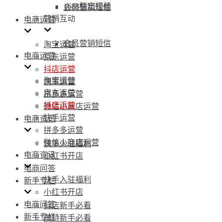
1688稿定视频
会员营销短信
营销互动
电商运营
会员营销短信
淘宝运营
电商运营
京东运营
抖店运营
淘宝运营
快手运营
京东运营
拼多多运营
抖店运营
微信小商店运营
快手运营
电商资讯
拼多多运营
微信小商店运营
快手入驻福利
电商资讯
小红书开店
电商问答
快手入驻福利
新手专栏
小红书开店
电商问答
抖店新手必看
新手专栏
淘特新手必看