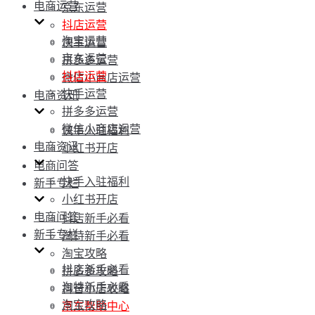
电商运营
京东运营
抖店运营
淘宝运营
快手运营
京东运营
拼多多运营
抖店运营
微信小商店运营
快手运营
电商资讯
拼多多运营
微信小商店运营
快手入驻福利
电商资讯
小红书开店
电商问答
快手入驻福利
新手专栏
小红书开店
电商问答
抖店新手必看
新手专栏
淘特新手必看
淘宝攻略
抖店新手必看
拼多多攻略
淘特新手必看
抖音小店攻略
淘宝攻略
京东帮助中心