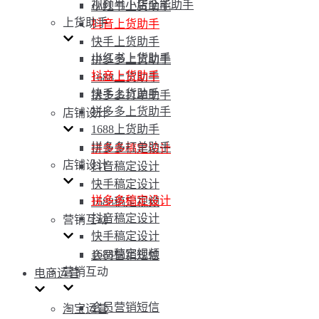
视频号小店全能助手
小红书上货助手
上货助手
抖音上货助手
快手上货助手
小红书上货助手
拼多多上货助手
抖音上货助手
1688上货助手
快手上货助手
拼多多打单助手
拼多多上货助手
店铺设计
1688上货助手
拼多多打单助手
拼多多稿定设计
店铺设计
抖音稿定设计
快手稿定设计
拼多多稿定设计
1688稿定视频
抖音稿定设计
营销互动
快手稿定设计
1688稿定视频
会员营销短信
营销互动
电商运营
会员营销短信
淘宝运营