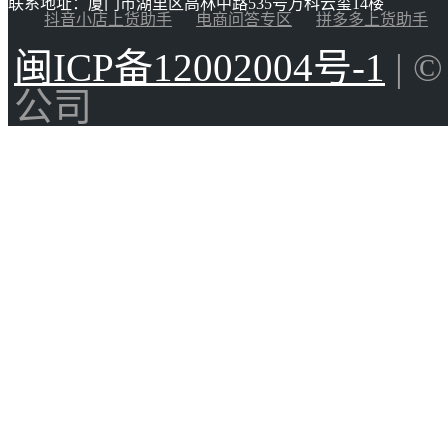
联系地址：厦门市湖里区高林中路535号万科云玺14楼
抖音小店上货助手
电商问答专区
拼多多上货助手
闽ICP备12002004号-1
| 
公司