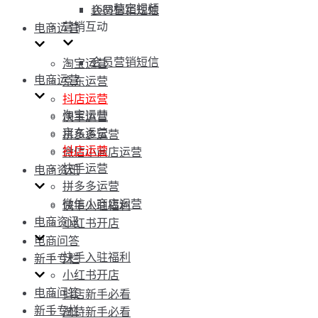
1688稿定视频
会员营销短信
营销互动
电商运营
会员营销短信
淘宝运营
电商运营
京东运营
抖店运营
淘宝运营
快手运营
京东运营
拼多多运营
抖店运营
微信小商店运营
快手运营
电商资讯
拼多多运营
微信小商店运营
快手入驻福利
电商资讯
小红书开店
电商问答
快手入驻福利
新手专栏
小红书开店
电商问答
抖店新手必看
新手专栏
淘特新手必看