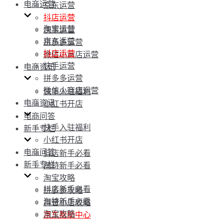
电商运营
京东运营
抖店运营
淘宝运营
快手运营
京东运营
拼多多运营
抖店运营
微信小商店运营
快手运营
电商资讯
拼多多运营
微信小商店运营
快手入驻福利
电商资讯
小红书开店
电商问答
快手入驻福利
新手专栏
小红书开店
电商问答
抖店新手必看
新手专栏
淘特新手必看
淘宝攻略
抖店新手必看
拼多多攻略
淘特新手必看
抖音小店攻略
淘宝攻略
京东帮助中心