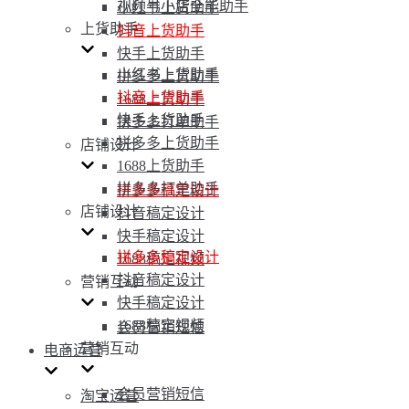
视频号小店全能助手
小红书上货助手
上货助手
抖音上货助手
快手上货助手
小红书上货助手
拼多多上货助手
抖音上货助手
1688上货助手
快手上货助手
拼多多打单助手
拼多多上货助手
店铺设计
1688上货助手
拼多多打单助手
拼多多稿定设计
店铺设计
抖音稿定设计
快手稿定设计
拼多多稿定设计
1688稿定视频
抖音稿定设计
营销互动
快手稿定设计
1688稿定视频
会员营销短信
营销互动
电商运营
会员营销短信
淘宝运营