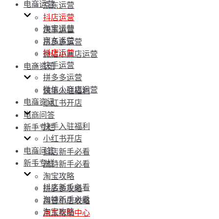
电商运营
京东运营
抖店运营
淘宝运营
快手运营
京东运营
拼多多运营
抖店运营
微信小商店运营
快手运营
电商资讯
拼多多运营
微信小商店运营
快手入驻福利
电商资讯
小红书开店
电商问答
快手入驻福利
新手专栏
小红书开店
电商问答
抖店新手必看
新手专栏
淘特新手必看
淘宝攻略
抖店新手必看
拼多多攻略
淘特新手必看
抖音小店攻略
淘宝攻略
京东帮助中心