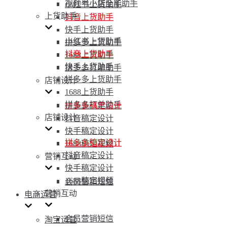
视频号小店全能助手
小红书上货助手
上货助手
抖音上货助手
快手上货助手
小红书上货助手
拼多多上货助手
抖音上货助手
1688上货助手
快手上货助手
拼多多打单助手
拼多多上货助手
店铺设计
1688上货助手
拼多多打单助手
拼多多稿定设计
店铺设计
抖音稿定设计
快手稿定设计
拼多多稿定设计
1688稿定视频
抖音稿定设计
营销互动
快手稿定设计
1688稿定视频
会员营销短信
营销互动
电商运营
会员营销短信
淘宝运营