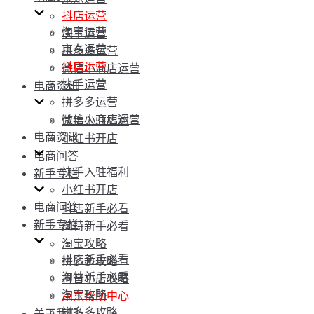
抖店运营
淘宝运营
快手运营
京东运营
拼多多运营
抖店运营
微信小商店运营
快手运营
电商资讯
拼多多运营
微信小商店运营
快手入驻福利
电商资讯
小红书开店
电商问答
快手入驻福利
新手专栏
小红书开店
电商问答
抖店新手必看
新手专栏
淘特新手必看
淘宝攻略
抖店新手必看
拼多多攻略
淘特新手必看
抖音小店攻略
淘宝攻略
京东帮助中心
拼多多攻略
关于我们