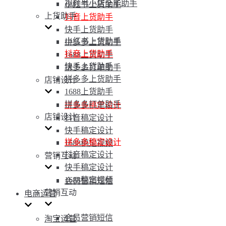
视频号小店全能助手
小红书上货助手
上货助手
抖音上货助手
快手上货助手
小红书上货助手
拼多多上货助手
抖音上货助手
1688上货助手
快手上货助手
拼多多打单助手
拼多多上货助手
店铺设计
1688上货助手
拼多多打单助手
拼多多稿定设计
店铺设计
抖音稿定设计
快手稿定设计
拼多多稿定设计
1688稿定视频
抖音稿定设计
营销互动
快手稿定设计
1688稿定视频
会员营销短信
营销互动
电商运营
会员营销短信
淘宝运营