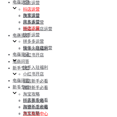
电商运营
京东运营
抖店运营
淘宝运营
快手运营
京东运营
拼多多运营
抖店运营
微信小商店运营
快手运营
电商资讯
拼多多运营
微信小商店运营
快手入驻福利
电商资讯
小红书开店
电商问答
快手入驻福利
新手专栏
小红书开店
电商问答
抖店新手必看
新手专栏
淘特新手必看
淘宝攻略
抖店新手必看
拼多多攻略
淘特新手必看
抖音小店攻略
淘宝攻略
京东帮助中心