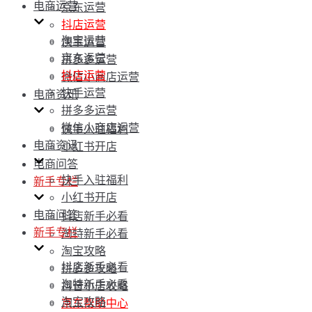
电商运营
京东运营
抖店运营
淘宝运营
快手运营
京东运营
拼多多运营
抖店运营
微信小商店运营
快手运营
电商资讯
拼多多运营
微信小商店运营
快手入驻福利
电商资讯
小红书开店
电商问答
快手入驻福利
新手专栏
小红书开店
电商问答
抖店新手必看
新手专栏
淘特新手必看
淘宝攻略
抖店新手必看
拼多多攻略
淘特新手必看
抖音小店攻略
淘宝攻略
京东帮助中心