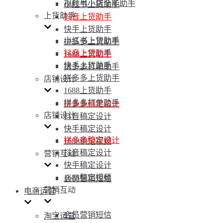
视频号小店全能助手
小红书上货助手
上货助手
抖音上货助手
快手上货助手
小红书上货助手
拼多多上货助手
抖音上货助手
1688上货助手
快手上货助手
拼多多打单助手
拼多多上货助手
店铺设计
1688上货助手
拼多多打单助手
拼多多稿定设计
店铺设计
抖音稿定设计
快手稿定设计
拼多多稿定设计
1688稿定视频
抖音稿定设计
营销互动
快手稿定设计
1688稿定视频
会员营销短信
营销互动
电商运营
会员营销短信
淘宝运营