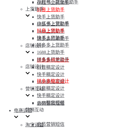
视频号小店全能助手
小红书上货助手
上货助手
抖音上货助手
快手上货助手
小红书上货助手
拼多多上货助手
抖音上货助手
1688上货助手
快手上货助手
拼多多打单助手
拼多多上货助手
店铺设计
1688上货助手
拼多多打单助手
拼多多稿定设计
店铺设计
抖音稿定设计
快手稿定设计
拼多多稿定设计
1688稿定视频
抖音稿定设计
营销互动
快手稿定设计
1688稿定视频
会员营销短信
营销互动
电商运营
会员营销短信
淘宝运营