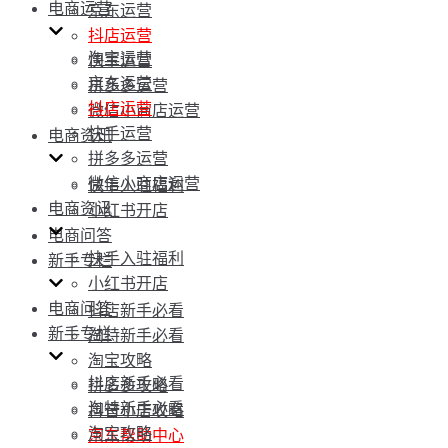
电商运营
京东运营
抖店运营
淘宝运营
快手运营
京东运营
拼多多运营
抖店运营
微信小商店运营
快手运营
电商资讯
拼多多运营
微信小商店运营
快手入驻福利
电商资讯
小红书开店
电商问答
快手入驻福利
新手专栏
小红书开店
电商问答
抖店新手必看
新手专栏
淘特新手必看
淘宝攻略
抖店新手必看
拼多多攻略
淘特新手必看
抖音小店攻略
淘宝攻略
京东帮助中心