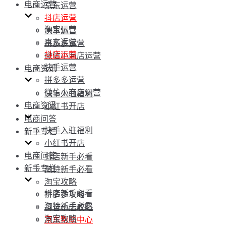
电商运营
京东运营
抖店运营
淘宝运营
快手运营
京东运营
拼多多运营
抖店运营
微信小商店运营
快手运营
电商资讯
拼多多运营
微信小商店运营
快手入驻福利
电商资讯
小红书开店
电商问答
快手入驻福利
新手专栏
小红书开店
电商问答
抖店新手必看
新手专栏
淘特新手必看
淘宝攻略
抖店新手必看
拼多多攻略
淘特新手必看
抖音小店攻略
淘宝攻略
京东帮助中心