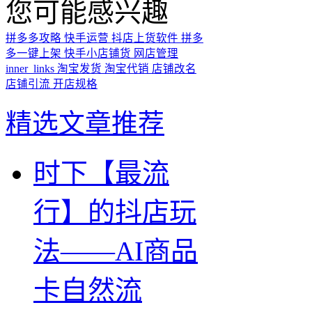
您可能感兴趣
拼多多攻略
快手运营
抖店上货软件
拼多
多一键上架
快手小店铺货
网店管理
inner_links
淘宝发货
淘宝代销
店铺改名
店铺引流
开店规格
精选文章推荐
时下【最流
行】的抖店玩
法——AI商品
卡自然流