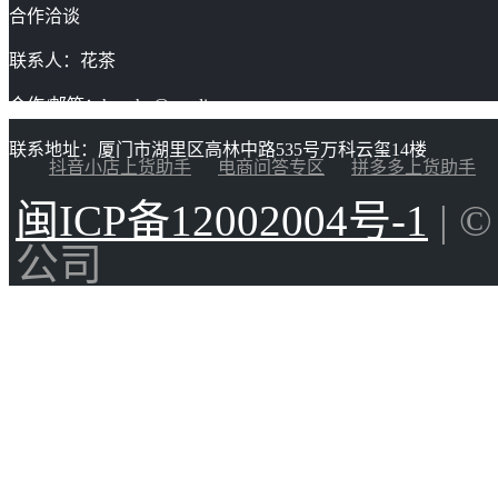
合作洽谈
联系人：花茶
合作/邮箱：huacha@gaoding.com
联系地址：厦门市湖里区高林中路535号万科云玺14楼
抖音小店上货助手
电商问答专区
拼多多上货助手
闽ICP备12002004号-1
| 
公司