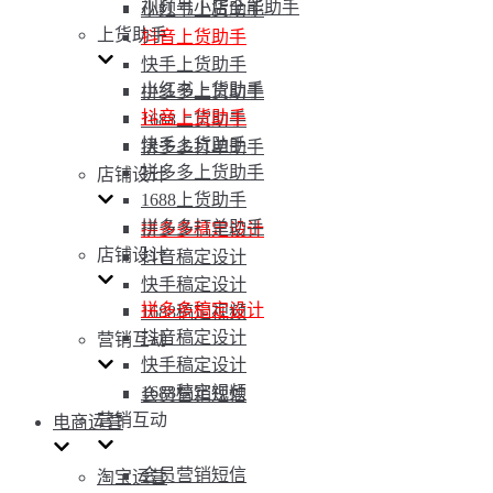
视频号小店全能助手
小红书上货助手
上货助手
抖音上货助手
快手上货助手
小红书上货助手
拼多多上货助手
抖音上货助手
1688上货助手
快手上货助手
拼多多打单助手
拼多多上货助手
店铺设计
1688上货助手
拼多多打单助手
拼多多稿定设计
店铺设计
抖音稿定设计
快手稿定设计
拼多多稿定设计
1688稿定视频
抖音稿定设计
营销互动
快手稿定设计
1688稿定视频
会员营销短信
营销互动
电商运营
会员营销短信
淘宝运营