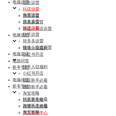
电商运营
京东运营
抖店运营
淘宝运营
快手运营
京东运营
拼多多运营
抖店运营
微信小商店运营
快手运营
电商资讯
拼多多运营
微信小商店运营
快手入驻福利
电商资讯
小红书开店
电商问答
快手入驻福利
新手专栏
小红书开店
电商问答
抖店新手必看
新手专栏
淘特新手必看
淘宝攻略
抖店新手必看
拼多多攻略
淘特新手必看
抖音小店攻略
淘宝攻略
京东帮助中心