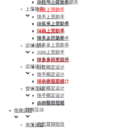
视频号小店全能助手
小红书上货助手
上货助手
抖音上货助手
快手上货助手
小红书上货助手
拼多多上货助手
抖音上货助手
1688上货助手
快手上货助手
拼多多打单助手
拼多多上货助手
店铺设计
1688上货助手
拼多多打单助手
拼多多稿定设计
店铺设计
抖音稿定设计
快手稿定设计
拼多多稿定设计
1688稿定视频
抖音稿定设计
营销互动
快手稿定设计
1688稿定视频
会员营销短信
营销互动
电商运营
会员营销短信
淘宝运营