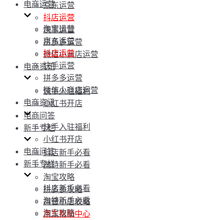
电商运营
京东运营
抖店运营
淘宝运营
快手运营
京东运营
拼多多运营
抖店运营
微信小商店运营
快手运营
电商资讯
拼多多运营
微信小商店运营
快手入驻福利
电商资讯
小红书开店
电商问答
快手入驻福利
新手专栏
小红书开店
电商问答
抖店新手必看
新手专栏
淘特新手必看
淘宝攻略
抖店新手必看
拼多多攻略
淘特新手必看
抖音小店攻略
淘宝攻略
京东帮助中心