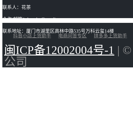
联系人：花茶
合作/邮箱：huacha@gaoding.com
联系地址：厦门市湖里区高林中路535号万科云玺14楼
抖音小店上货助手
电商问答专区
拼多多上货助手
闽ICP备12002004号-1
| 
公司