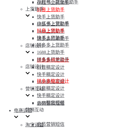
视频号小店全能助手
小红书上货助手
上货助手
抖音上货助手
快手上货助手
小红书上货助手
拼多多上货助手
抖音上货助手
1688上货助手
快手上货助手
拼多多打单助手
拼多多上货助手
店铺设计
1688上货助手
拼多多打单助手
拼多多稿定设计
店铺设计
抖音稿定设计
快手稿定设计
拼多多稿定设计
1688稿定视频
抖音稿定设计
营销互动
快手稿定设计
1688稿定视频
会员营销短信
营销互动
电商运营
会员营销短信
淘宝运营